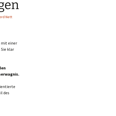
gen
erd Nett
 mit einer
Sie klar
len
merwagnis.
ientierte
il des