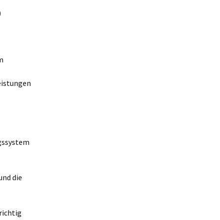
6
m
eistungen
gssystem
und die
richtig