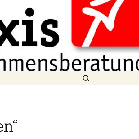
Suchen
nach:
g
en“