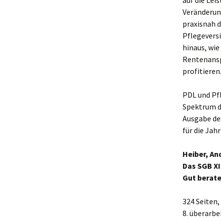
auf die Lei
Veränderun
praxisnah d
Pflegeversi
hinaus, wi
Rentenansp
profitieren
PDL und Pf
Spektrum de
Ausgabe de
für die Jahr
Heiber, An
Das SGB XI
Gut berate
324 Seiten
8. überarbe