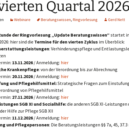
vierten Quartal 202
en
Webinare
Beratungswissen
,
Ringvorlesung
Gerd Nett
 Runde der Ringvorlesung „Update Beratungswissen“
startet i
26: hier sind die
Termine für den vierten Zyklus
im Überblick:
nerstattungsleistungen
: Verhinderungspflege und Entlastungsl
zen
ermin:
13.11.2026
/ Anmeldung:
hier
iche Krankenpflege
: von der Verordnung bis zur Abrechnung
ermin:
20.11.2026
/ Anmeldung:
hier
ufung und Pflegehilfsmittel:
Strategische Fragen zum Einstufun
Verordnung von Pflegehilfsmittel
ermin:
27.11.2026
/ Anmeldung:
hier
eistungen SGB XI und Sozialhilfe:
die anderen SGB XI-Leistungen 
er Hilfe zur Pflege SGB XII
ermin:
11.12.2026
/ Anmeldung:
hier
ung und Pflegepersonen
: Die Beratungsleistungen §§ 7a, 45, 37.3 