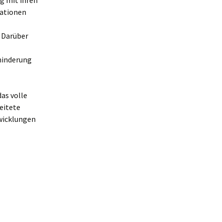
g mit ihren
mationen
. Darüber
hinderung
as volle
eitete
wicklungen