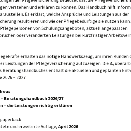
stungen der Pflgeversicherung bedeutet das, die Pflegeversicherun
gen verstehen und erklären zu können. Das Handbuch hilft Infor
arzustellen. Es erklärt, welche Ansprüche und Leistungen aus der
cherung resultieren und wie der Pflegebedürftige sie nutzen kann
e Pflegepersonen von Schulungsangeboten, aktuell angepassten
rüchen oder veränderten Leistungen bei kurzfristiger Arbeitsver
.
legekräfte erhalten das nötige Handwerkszeug, um ihren Kunden d
r Leistungen der Pflegeversicherung aufzuzeigen. Die 8., überarb
s Beratungshandbuches enthält die aktuellen und geplanten Ent
e 2026 – 2027.
dreas
 – Beratungshandbuch 2026/27
n – die Leistungen richtig erklären
, paperback
itete und erweiterte Auflage,
April 2026