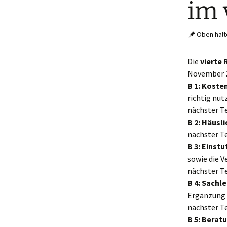
im 
Oben halt
Die
vierte
November 20
B 1: Koste
richtig nut
nächster T
B 2: Häusl
nächster T
B 3: Einst
sowie die 
nächster T
B 4: Sachl
Ergänzung d
nächster T
B 5: Berat