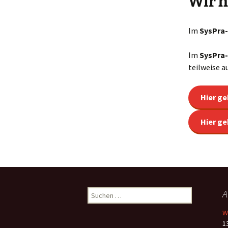
Wir h
Im
SysPra
Im
SysPra
teilweise a
Hier ge
Hier ge
Suchen
A
nach:
W
13