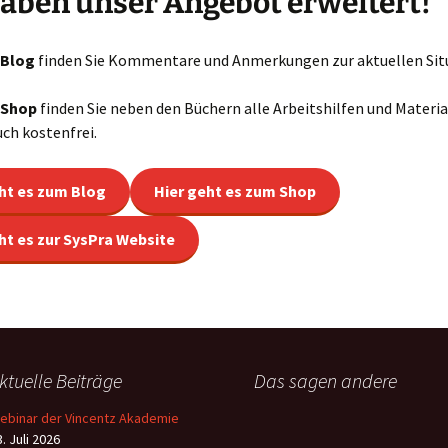
aben unser Angebot erweitert!
-Blog
finden Sie Kommentare und Anmerkungen zur aktuellen Sit
-Shop
finden Sie neben den Büchern alle Arbeitshilfen und Materia
uch kostenfrei.
ht es zum Blog
Hier geht es zum Shop
ht es zur SysPra Website
ktuelle Beiträge
Das sagen andere
ebinar der Vincentz Akademie
. Juli 2026