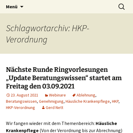
Blog und Shop von System & Praxis
Zum
Suchen
SysPraBlog
Menü
Inhalt
nach:
springen
Schlagwortarchiv: HKP-
Verordnung
Nächste Runde Ringvorlesungen
„Update Beratungswissen“ startet am
Freitag den 03.09.2021
23. August 2021
Webinare
Ablehnung
,
Beratungswissen
,
Genehmigung
,
Häusliche Krankenpflege
,
HKP
,
HKP-Verordnung
Gerd Nett
Wir fangen wieder mit dem Themenbereich:
Häusliche
Krankenpflege
(Von der Verordnung bis zur Abrechnung)