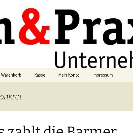
axis
g
Warenkorb
Kasse
Mein Konto
Impressum
Datenschutzerklärun
onkret
 zahlt die Barmer