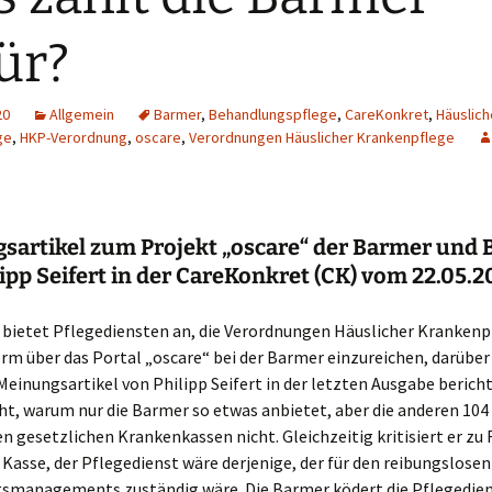
ür?
20
Allgemein
Barmer
,
Behandlungspflege
,
CareKonkret
,
Häuslich
ge
,
HKP-Verordnung
,
oscare
,
Verordnungen Häuslicher Krankenpflege
sartikel zum Projekt „oscare“ der Barmer und B
ipp Seifert in der CareKonkret (CK) vom 22.05.
 bietet Pflegediensten an, die Verordnungen Häuslicher Krankenp
orm über das Portal „oscare“ bei der Barmer einzureichen, darüber
einungsartikel von Philipp Seifert in der letzten Ausgabe bericht
ht, warum nur die Barmer so etwas anbietet, aber die anderen 104
 gesetzlichen Krankenkassen nicht. Gleichzeitig kritisiert er zu 
 Kasse, der Pflegedienst wäre derjenige, der für den reibungslosen
smanagements zuständig wäre. Die Barmer ködert die Pflegedien