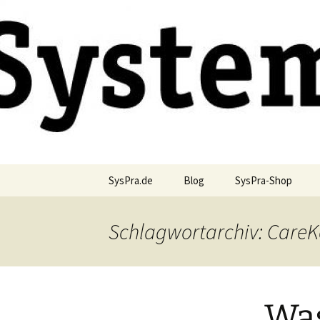
Blog und Shop von System & Pr
Zum
Inhalt
springen
SysPraBlo
SysPra.de
Blog
SysPra-Shop
Schlagwortarchiv: CareK
Was