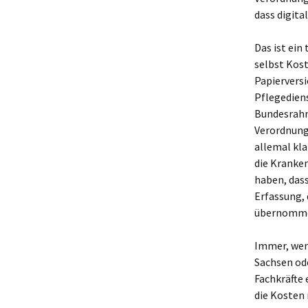
dass digita
Das ist ein
selbst Kost
Papierversi
Pflegediens
Bundesrahme
Verordnung 
allemal kla
die Kranken
haben, dass
Erfassung,
übernomme
Immer, wen
Sachsen od
Fachkräfte 
die Kosten 