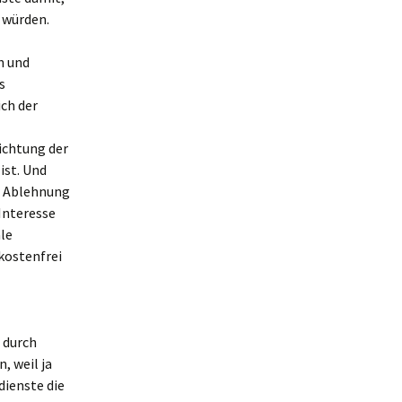
 würden.
n und
s
ch der
ichtung der
ist. Und
er Ablehnung
 Interesse
ale
kostenfrei
 durch
, weil ja
dienste die