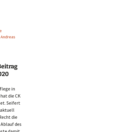
e
Andreas
eitrag
2020
flege in
 hat die CK
et. Seifert
 aktuell
Recht die
 Ablauf des
ste damit,