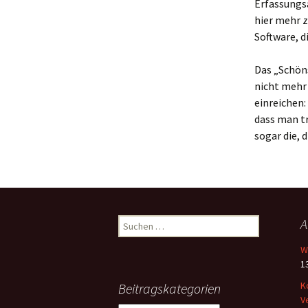
Erfassungs
hier mehr z
Software, d
Das „Schön
nicht mehr
einreichen:
dass man t
sogar die, d
Suchen
A
nach:
W
13
K
Beitragskategorien
V