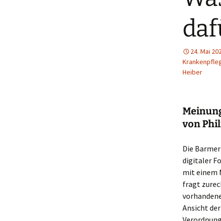
daf
24. Mai 20
Krankenpfle
Heiber
Meinung
von Phil
Die Barmer
digitaler F
mit einem M
fragt zurec
vorhandenen
Ansicht der
Verordnung