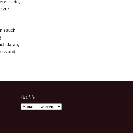
reit sein,
e zur
ann auch
g
ich daran,
uss und
Archiv
Archiv