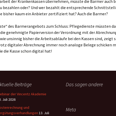
arbeit der Krankenkassen übernehmen, müsste die Barmer auch be
u bezahlen oder? Und wer bezahlt die entsprechende Schnittstell
ie bisher kaum ein Anbieter zertifiziert hat? Auch die Barmer?
ste“ des Barmerangebots zum Schluss: Pflegedienste müssten d
 die genehmigte Papierversion der Verordnung mit der Abrechnun
 wie unsinnig bisher die Arbeitsabläufe bei den Kassen sind, zeigt s
rotz digitaler Abrechnung immer noch analoge Belege schicken m
ie die Kasse schon digital hat!
ktuelle Beiträge
Das sagen andere
ebinar der Vincentz Akademie
. Juli 2026
ostenrechnung und
Meta
ergütungsverhandlungen
13. Juli