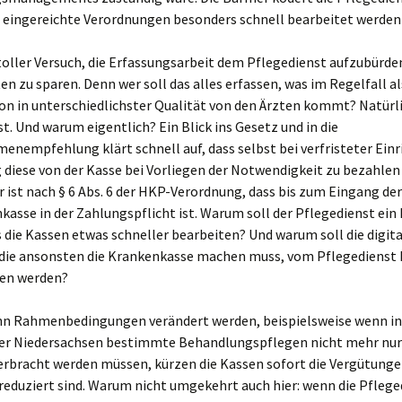
l eingereichte Verordnungen besonders schnell bearbeitet werden
 toller Versuch, die Erfassungsarbeit dem Pflegedienst aufzubürde
en zu sparen. Denn wer soll das alles erfassen, was im Regelfall al
on in unterschiedlichster Qualität von den Ärzten kommt? Natürli
t. Und warum eigentlich? Ein Blick ins Gesetz und in die
nempfehlung klärt schnell auf, dass selbst bei verfristeter Einr
diese von der Kasse bei Vorliegen der Notwendigkeit zu bezahlen 
r ist nach § 6 Abs. 6 der HKP-Verordnung, dass bis zum Eingang d
kasse in der Zahlungspflicht ist. Warum soll der Pflegedienst ein
 die Kassen etwas schneller bearbeiten? Und warum soll die digit
 die ansonsten die Krankenkasse machen muss, vom Pflegedienst 
n werden?
n Rahmenbedingungen verändert werden, beispielsweise wenn in
er Niedersachsen bestimmte Behandlungspflegen nicht mehr nur
erbracht werden müssen, kürzen die Kassen sofort die Vergütungen
reduziert sind. Warum nicht umgekehrt auch hier: wenn die Pflege