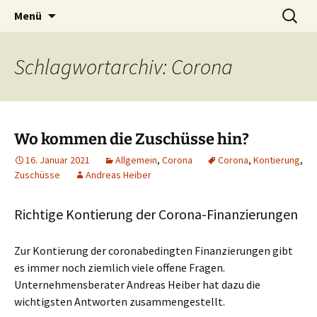
Blog und Shop von System & Praxis
Zum
Suchen
SysPraBlog
Menü
Inhalt
nach:
springen
Schlagwortarchiv: Corona
Wo kommen die Zuschüsse hin?
16. Januar 2021
Allgemein
,
Corona
Corona
,
Kontierung
,
Zuschüsse
Andreas Heiber
Richtige Kontierung der Corona-Finanzierungen
Zur Kontierung der coronabedingten Finanzierungen gibt
es immer noch ziemlich viele offene Fragen.
Unternehmensberater Andreas Heiber hat dazu die
wichtigsten Antworten zusammengestellt.