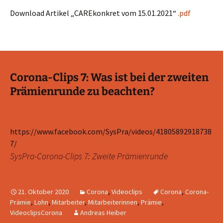
Download Artikel „CAREkonkret vom 15.01.2021“
.pdf
Corona-Clips 7: Was ist bei der zweiten
Prämienrunde zu beachten?
https://www.facebook.com/SysPra/videos/41805892918738
7/
SysPra-Corona-Clips 7: Zweite Prämienrunde
21. Oktober 2020
Corona
,
Videoclips
Corona
,
Corona-
Prämie
,
Lohn
,
Mitarbeiter
,
Mitarbeiterinnen
,
Prämie
,
VideoclipsCorona
Andreas Heiber