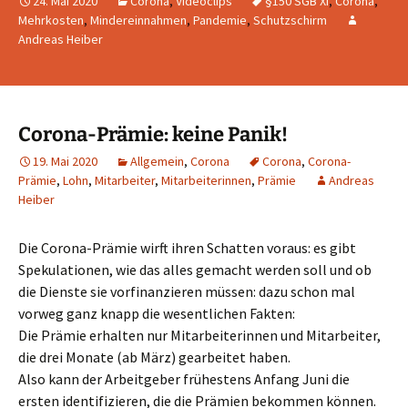
24. Mai 2020
Corona
,
Videoclips
§150 SGB XI
,
Corona
,
Mehrkosten
,
Mindereinnahmen
,
Pandemie
,
Schutzschirm
Andreas Heiber
Corona-Prämie: keine Panik!
19. Mai 2020
Allgemein
,
Corona
Corona
,
Corona-
Prämie
,
Lohn
,
Mitarbeiter
,
Mitarbeiterinnen
,
Prämie
Andreas
Heiber
Die Corona-Prämie wirft ihren Schatten voraus: es gibt
Spekulationen, wie das alles gemacht werden soll und ob
die Dienste sie vorfinanzieren müssen: dazu schon mal
vorweg ganz knapp die wesentlichen Fakten:
Die Prämie erhalten nur Mitarbeiterinnen und Mitarbeiter,
die drei Monate (ab März) gearbeitet haben.
Also kann der Arbeitgeber frühestens Anfang Juni die
ersten identifizieren, die die Prämien bekommen können.