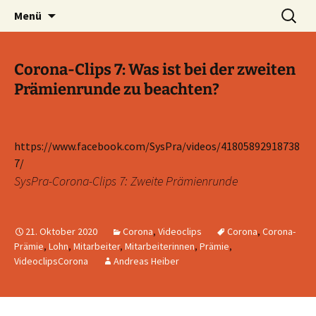
Blog und Shop von System & Praxis
Zum
Suchen
SysPraBlog
Menü
Inhalt
nach:
springen
Corona-Clips 7: Was ist bei der zweiten
Prämienrunde zu beachten?
https://www.facebook.com/SysPra/videos/41805892918738
7/
SysPra-Corona-Clips 7: Zweite Prämienrunde
21. Oktober 2020
Corona
,
Videoclips
Corona
,
Corona-
Prämie
,
Lohn
,
Mitarbeiter
,
Mitarbeiterinnen
,
Prämie
,
VideoclipsCorona
Andreas Heiber