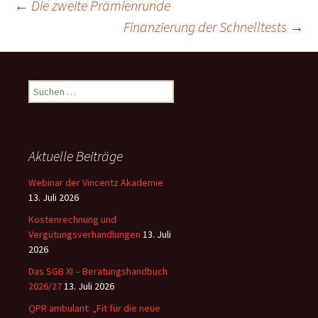
Beitragsnavigation
←
Die zweite Prämienrunde
Finanzierung der Schnelltests
→
Suchen
nach:
Aktuelle Beiträge
Webinar der Vincentz Akademie
13. Juli 2026
Kostenrechnung und
Vergütungsverhandlungen
13. Juli
2026
Das SGB XI – Beratungshandbuch
2026/27
13. Juli 2026
QPR ambulant: „Fit für die neue