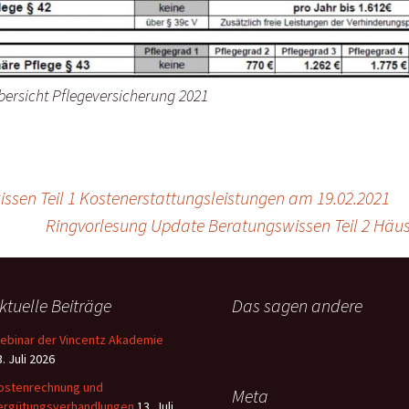
bersicht Pflegeversicherung 2021
sen Teil 1 Kostenerstattungsleistungen am 19.02.2021
Ringvorlesung Update Beratungswissen Teil 2 Häu
ktuelle Beiträge
Das sagen andere
ebinar der Vincentz Akademie
. Juli 2026
ostenrechnung und
Meta
ergütungsverhandlungen
13. Juli