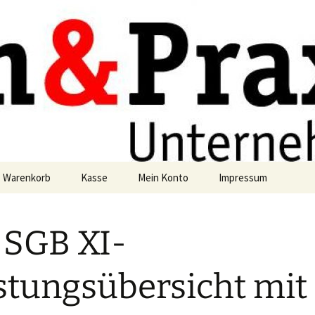
axis
g
Warenkorb
Kasse
Mein Konto
Impressum
Datenschutzerklärun
 SGB XI-
stungsübersicht mit