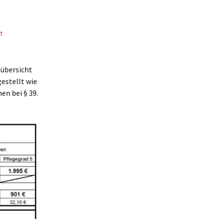
t
sübersicht
gestellt wie
en bei § 39.