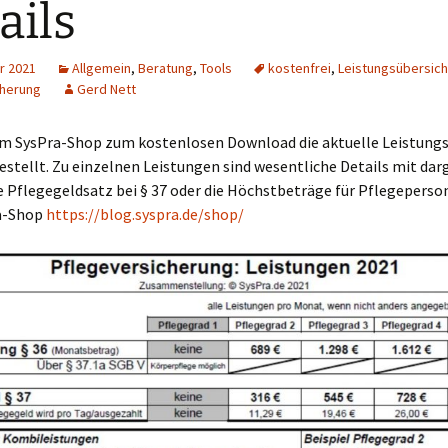
ails
r 2021
Allgemein
,
Beratung
,
Tools
kostenfrei
,
Leistungsübersich
cherung
Gerd Nett
im SysPra-Shop zum kostenlosen Download die aktuelle Leistung
estellt. Zu einzelnen Leistungen sind wesentliche Details mit dar
e Pflegegeldsatz bei § 37 oder die Höchstbeträge für Pflegeperson
a-Shop
https://blog.syspra.de/shop/