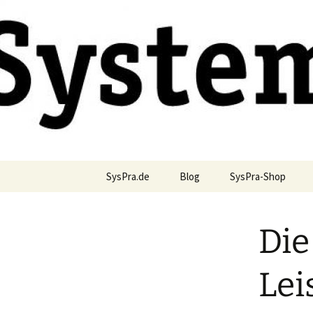
Blog und Shop von System & Pr
Zum
Inhalt
springen
SysPraBlo
SysPra.de
Blog
SysPra-Shop
Die
Lei