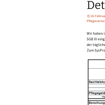
Det
16. Februa
Pflegeversi
Wir haben 
SGB XI eing
der täglich
Zum SysPr