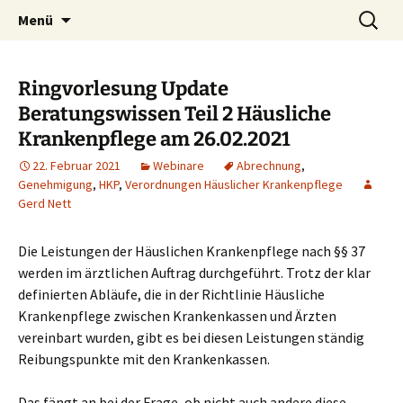
Blog und Shop von System & Praxis
Zum
Suchen
SysPraBlog
Menü
Inhalt
nach:
springen
Ringvorlesung Update
Beratungswissen Teil 2 Häusliche
Krankenpflege am 26.02.2021
22. Februar 2021
Webinare
Abrechnung
,
Genehmigung
,
HKP
,
Verordnungen Häuslicher Krankenpflege
Gerd Nett
Die Leistungen der Häuslichen Krankenpflege nach §§ 37
werden im ärztlichen Auftrag durchgeführt. Trotz der klar
definierten Abläufe, die in der Richtlinie Häusliche
Krankenpflege zwischen Krankenkassen und Ärzten
vereinbart wurden, gibt es bei diesen Leistungen ständig
Reibungspunkte mit den Krankenkassen.
Das fängt an bei der Frage, ob nicht auch andere diese