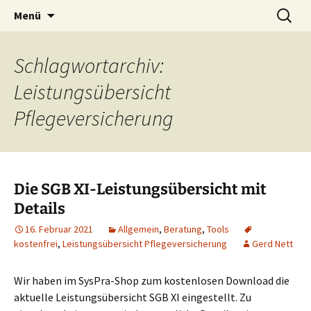
Blog und Shop von System & Praxis
Zum
Suchen
SysPraBlog
Menü
Inhalt
nach:
springen
Schlagwortarchiv:
Leistungsübersicht
Pflegeversicherung
Die SGB XI-Leistungsübersicht mit
Details
16. Februar 2021
Allgemein
,
Beratung
,
Tools
kostenfrei
,
Leistungsübersicht Pflegeversicherung
Gerd Nett
Wir haben im SysPra-Shop zum kostenlosen Download die
aktuelle Leistungsübersicht SGB XI eingestellt. Zu