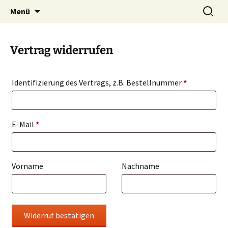
Blog und Shop von System & Praxis
Zum
Suchen
SysPraBlog
Menü
Inhalt
nach:
springen
Vertrag widerrufen
Identifizierung des Vertrags, z.B. Bestellnummer
*
E-Mail
*
E
Vorname
Nachname
-
M
a
Widerruf bestätigen