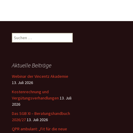
i
l
(
w
Suchen
i
nach:
e
d
Aktuelle Beiträge
e
Webinar der Vincentz Akademie
r
13. Juli 2026
h
Kostenrechnung und
o
Vergütungsverhandlungen
13. Juli
2026
l
Das SGB XI – Beratungshandbuch
e
2026/27
13. Juli 2026
n
QPR ambulant: „Fit für die neue