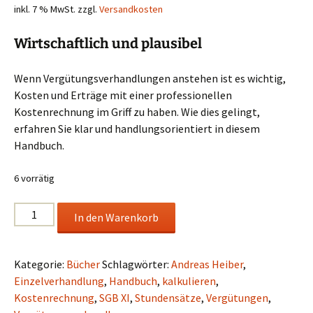
inkl. 7 % MwSt.
zzgl.
Versandkosten
Wirtschaftlich und plausibel
Wenn Vergütungsverhandlungen anstehen ist es wichtig,
Kosten und Erträge mit einer professionellen
Kostenrechnung im Griff zu haben. Wie dies gelingt,
erfahren Sie klar und handlungsorientiert in diesem
Handbuch.
6 vorrätig
Kostenrechnung
In den Warenkorb
und
Vergütungsverhandlungen
Menge
Kategorie:
Bücher
Schlagwörter:
Andreas Heiber
,
Einzelverhandlung
,
Handbuch
,
kalkulieren
,
Kostenrechnung
,
SGB XI
,
Stundensätze
,
Vergütungen
,