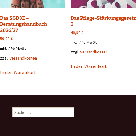
Das SGB XI –
Das Pflege-Stärkungsgesetz
Beratungshandbuch
3
2026/27
46,90
€
59,90
€
inkl. 7 % MwSt.
inkl. 7 % MwSt.
zzgl.
Versandkosten
zzgl.
Versandkosten
In den Warenkorb
In den Warenkorb
Suchen
nach: