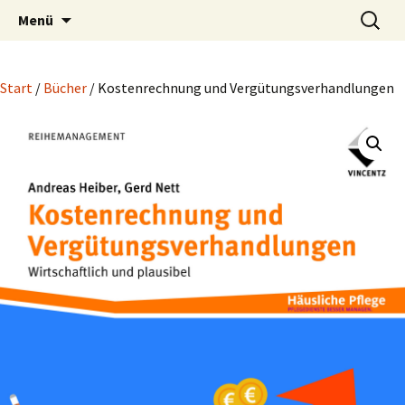
Blog und Shop von System & Praxis
Zum
Suchen
SysPraBlog
Menü
Inhalt
nach:
springen
Start
/
Bücher
/ Kostenrechnung und Vergütungsverhandlungen