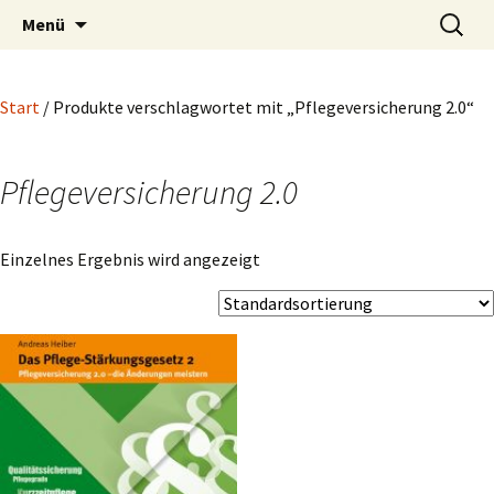
Blog und Shop von System & Praxis
Zum
Suchen
SysPraBlog
Menü
Inhalt
nach:
springen
Start
/ Produkte verschlagwortet mit „Pflegeversicherung 2.0“
Pflegeversicherung 2.0
Einzelnes Ergebnis wird angezeigt