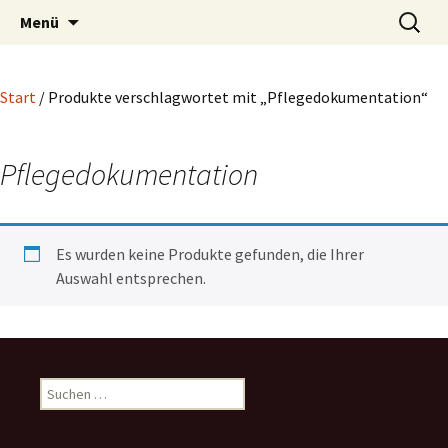
Blog und Shop von System & Praxis
Zum
Suchen
SysPraBlog
Menü
Inhalt
nach:
springen
Start
/ Produkte verschlagwortet mit „Pflegedokumentation“
Pflegedokumentation
Es wurden keine Produkte gefunden, die Ihrer
Auswahl entsprechen.
Suchen
nach: