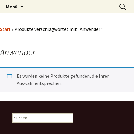
Blog und Shop von System & Praxis
Zum
Suchen
SysPraBlog
Menü
Inhalt
nach:
springen
Start
/ Produkte verschlagwortet mit „Anwender“
Anwender
Es wurden keine Produkte gefunden, die Ihrer
Auswahl entsprechen.
Suchen
nach: