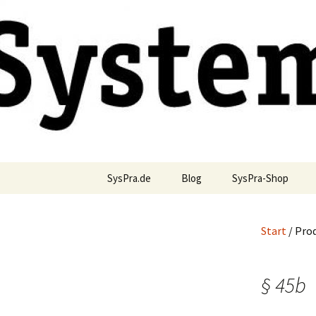
Blog und Shop von System & Pr
Zum
Inhalt
springen
SysPraBlo
SysPra.de
Blog
SysPra-Shop
Start
/ Pro
§ 45b