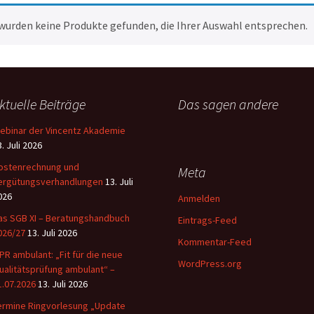
wurden keine Produkte gefunden, die Ihrer Auswahl entsprechen.
ktuelle Beiträge
Das sagen andere
ebinar der Vincentz Akademie
. Juli 2026
ostenrechnung und
Meta
ergütungsverhandlungen
13. Juli
026
Anmelden
as SGB XI – Beratungshandbuch
Eintrags-Feed
026/27
13. Juli 2026
Kommentar-Feed
PR ambulant: „Fit für die neue
WordPress.org
ualitätsprüfung ambulant“ –
1.07.2026
13. Juli 2026
ermine Ringvorlesung „Update