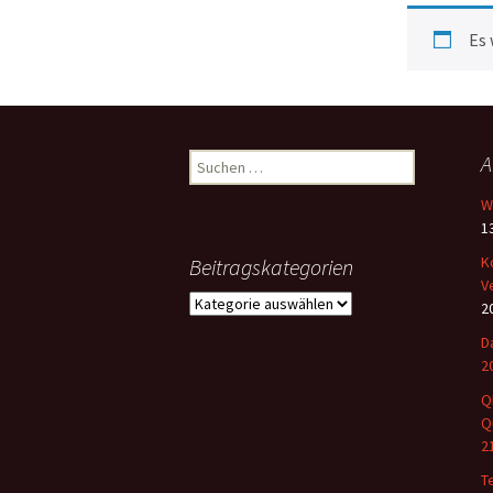
Es 
Suchen
A
nach:
W
13
K
Beitragskategorien
V
Beitragskategorien
2
D
2
Q
Q
2
T