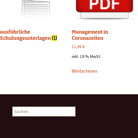
ausführliche
Management in
Schulungsunterlagen
(1)
Coronazeiten
11,90
€
inkl. 19 % MwSt.
Weiterlesen
Suchen
nach: